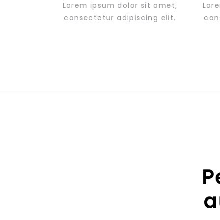
Lorem ipsum dolor sit amet,
Lore
consectetur adipiscing elit.
cons
P
a