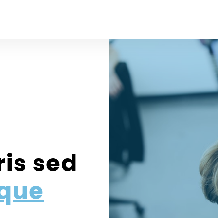
is sed
sque