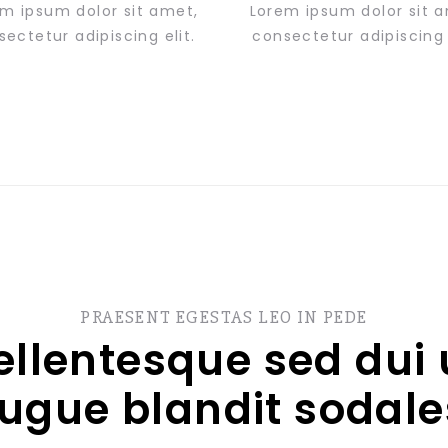
m ipsum dolor sit amet,
Lorem ipsum dolor sit 
ectetur adipiscing elit.
consectetur adipiscing e
PRAESENT EGESTAS LEO IN PEDE
ellentesque sed dui 
ugue blandit sodale