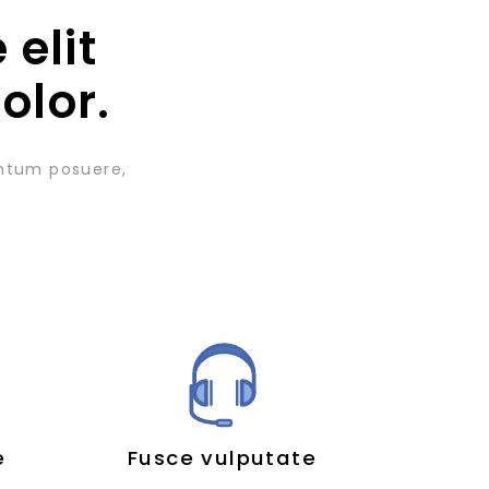
 elit
olor.
entum posuere,
e
Fusce vulputate