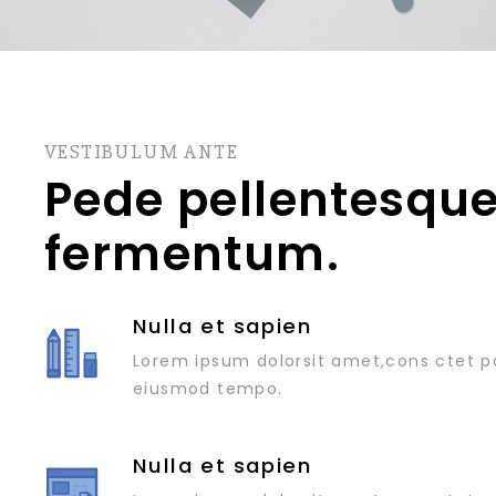
VESTIBULUM ANTE
Pede pellentesqu
fermentum.
Nulla et sapien
Lorem ipsum dolorsit amet,cons ctet pa
eiusmod tempo.
Nulla et sapien