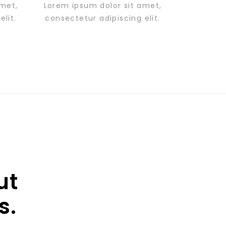
amet,
Lorem ipsum dolor sit amet,
lit.
consectetur adipiscing elit.
ut
s.